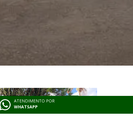
VENDA
CASA
VENDA
ATENDIMENTO POR
WHATSAPP