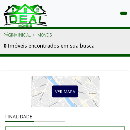
COMPRAR
PÁGINA INICIAL
IMÓVEIS
ALUGAR
0
Imóveis encontrados em sua busca
LANÇAMENTOS
ANUNCIE
SEU
IMÓVEL
VER MAPA
CONTATO
ÁREA
FINALIDADE
DO
CLIENTE