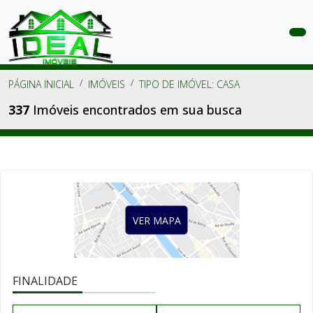
COMPRAR
PÁGINA INICIAL
IMÓVEIS
TIPO DE IMÓVEL: CASA
ALUGAR
337
Imóveis encontrados em sua busca
LANÇAMENTOS
ANUNCIE
SEU
IMÓVEL
VER MAPA
CONTATO
ÁREA
FINALIDADE
DO
CLIENTE