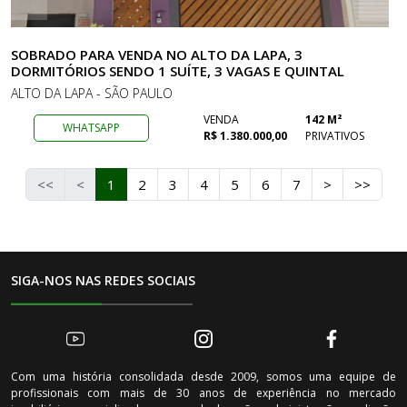
SOBRADO PARA VENDA NO ALTO DA LAPA, 3
DORMITÓRIOS SENDO 1 SUÍTE, 3 VAGAS E QUINTAL
ALTO DA LAPA - SÃO PAULO
VENDA
142 M²
WHATSAPP
R$ 1.380.000,00
PRIVATIVOS
<<
<
1
2
3
4
5
6
7
>
>>
SIGA-NOS NAS REDES SOCIAIS
Com uma história consolidada desde 2009, somos uma equipe de
profissionais com mais de 30 anos de experiência no mercado