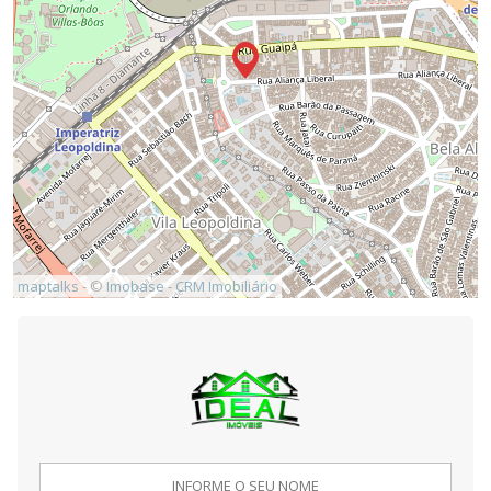
maptalks
- ©
Imobase - CRM Imobiliário