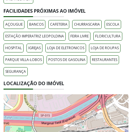
FACILIDADES PRÓXIMAS AO IMÓVEL
AÇOUGUE
BANCOS
CAFETERIA
CHURRASCARIA
ESCOLA
ESTAÇÃO IMPERATRIZ LEOPOLDINA
FEIRA LIVRE
FLORICULTURA
HOSPITAL
IGREJAS
LOJA DE ELETRONICOS
LOJA DE ROUPAS
PARQUE VILLA-LOBOS
POSTOS DE GASOLINA
RESTAURANTES
SEGURANÇA
LOCALIZAÇÃO DO IMÓVEL