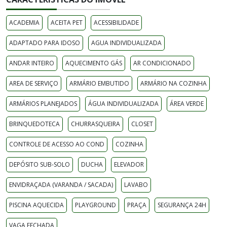
ACADEMIA
ACEITA PET
ACESSIBILIDADE
ADAPTADO PARA IDOSO
AGUA INDIVIDUALIZADA
ANDAR INTEIRO
AQUECIMENTO GÁS
AR CONDICIONADO
AREA DE SERVIÇO
ARMÁRIO EMBUTIDO
ARMÁRIO NA COZINHA
ARMÁRIOS PLANEJADOS
ÁGUA INDIVIDUALIZADA
ÁREA VERDE
BRINQUEDOTECA
CHURRASQUEIRA
CLOSET
CONTROLE DE ACESSO AO COND
COZINHA
DEPÓSITO SUB-SOLO
DUCHA
ELEVADOR
ENVIDRAÇADA (VARANDA / SACADA)
LAVABO
PISCINA AQUECIDA
PLAYGROUND
PRAÇA
SEGURANÇA 24H
VAGA FECHADA