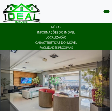
COMPRAR
MÍDIAS
ALUGAR
INFORMAÇÕES DO IMÓVEL
LOCALIZAÇÃO
LANÇAMENTOS
CARACTERÍSTICAS DO IMÓVEL
FACILIDADES PRÓXIMAS
ANUNCIE
SEU
IMÓVEL
CONTATO
ÁREA
DO
CLIENTE