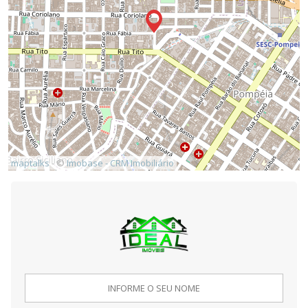
maptalks
- ©
Imobase - CRM Imobiliário