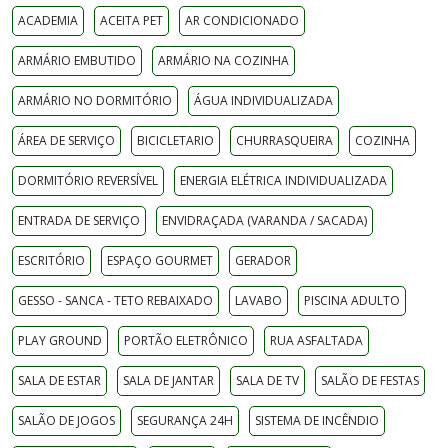
ACADEMIA
ACEITA PET
AR CONDICIONADO
ARMÁRIO EMBUTIDO
ARMÁRIO NA COZINHA
ARMÁRIO NO DORMITÓRIO
ÁGUA INDIVIDUALIZADA
ÁREA DE SERVIÇO
BICICLETARIO
CHURRASQUEIRA
COZINHA
DORMITÓRIO REVERSÍVEL
ENERGIA ELÉTRICA INDIVIDUALIZADA
ENTRADA DE SERVIÇO
ENVIDRAÇADA (VARANDA / SACADA)
ESCRITÓRIO
ESPAÇO GOURMET
GERADOR
GESSO - SANCA - TETO REBAIXADO
LAVABO
PISCINA ADULTO
PLAY GROUND
PORTÃO ELETRÔNICO
RUA ASFALTADA
SALA DE ESTAR
SALA DE JANTAR
SALA DE TV
SALÃO DE FESTAS
SALÃO DE JOGOS
SEGURANÇA 24H
SISTEMA DE INCÊNDIO