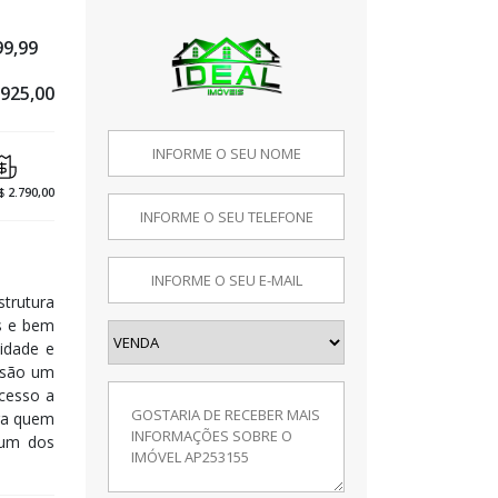
99,99
.925,00
$ 2.790,00
strutura
s e bem
cidade e
 são um
acesso a
ara quem
 um dos