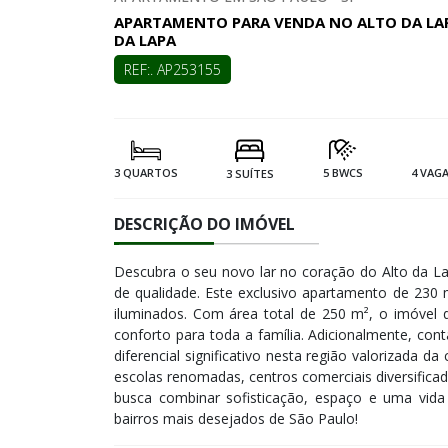
APARTAMENTO PARA VENDA NO ALTO DA LAPA,
DA LAPA
REF:. AP253155
3 QUARTOS
5 BWCS
4 VAG
3 SUÍTES
DESCRIÇÃO DO IMÓVEL
Descubra o seu novo lar no coração do Alto da Lap
de qualidade. Este exclusivo apartamento de 230
iluminados. Com área total de 250 m², o imóvel d
conforto para toda a família. Adicionalmente, c
diferencial significativo nesta região valorizada da
escolas renomadas, centros comerciais diversificad
busca combinar sofisticação, espaço e uma vida 
bairros mais desejados de São Paulo!