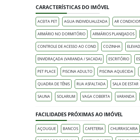
CARACTERÍSTICAS DO IMÓVEL
ACEITA PET
AGUA INDIVIDUALIZADA
AR CONDICI
ARMÁRIO NO DORMITÓRIO
ARMÁRIOS PLANEJADOS
CONTROLE DE ACESSO AO COND
COZINHA
ELEVA
ENVIDRAÇADA (VARANDA / SACADA)
ESCRITÓRIO
E
PET PLACE
PISCINA ADULTO
PISCINA AQUECIDA
QUADRA DE TÊNIS
RUA ASFALTADA
SALA DE ESTAR
SAUNA
SOLARIUM
VAGA COBERTA
VARANDA
FACILIDADES PRÓXIMAS AO IMÓVEL
AÇOUGUE
BANCOS
CAFETERIA
CHURRASCARIA