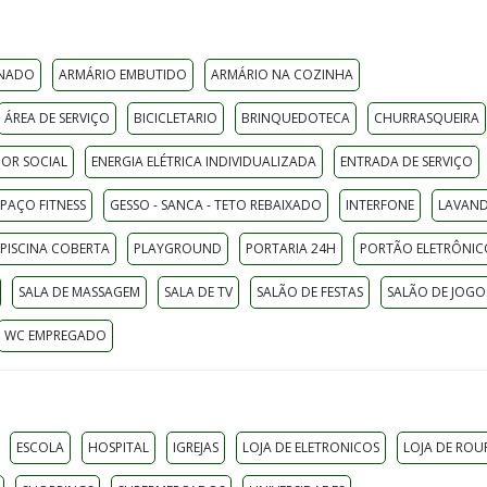
ONADO
ARMÁRIO EMBUTIDO
ARMÁRIO NA COZINHA
ÁREA DE SERVIÇO
BICICLETARIO
BRINQUEDOTECA
CHURRASQUEIRA
DOR SOCIAL
ENERGIA ELÉTRICA INDIVIDUALIZADA
ENTRADA DE SERVIÇO
SPAÇO FITNESS
GESSO - SANCA - TETO REBAIXADO
INTERFONE
LAVAND
PISCINA COBERTA
PLAYGROUND
PORTARIA 24H
PORTÃO ELETRÔNIC
SALA DE MASSAGEM
SALA DE TV
SALÃO DE FESTAS
SALÃO DE JOGO
WC EMPREGADO
ESCOLA
HOSPITAL
IGREJAS
LOJA DE ELETRONICOS
LOJA DE ROU