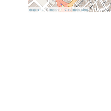
maptalks
- ©
Imobase - CRM Imobiliário