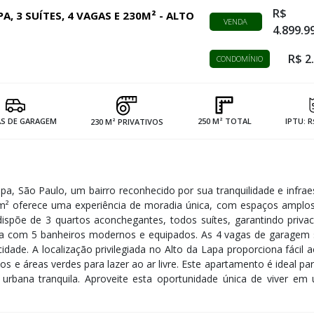
R$
 3 SUÍTES, 4 VAGAS E 230M² - ALTO
VENDA
4.899.9
R$ 2
CONDOMÍNIO
AS DE GARAGEM
250 M² TOTAL
IPTU: R
230 M² PRIVATIVOS
a, São Paulo, um bairro reconhecido por sua tranquilidade e infrae
 m² oferece uma experiência de moradia única, com espaços amplo
ispõe de 3 quartos aconchegantes, todos suítes, garantindo priva
onta com 5 banheiros modernos e equipados. As 4 vagas de garagem
 cidade. A localização privilegiada no Alto da Lapa proporciona fácil 
os e áreas verdes para lazer ao ar livre. Este apartamento é ideal p
urbana tranquila. Aproveite esta oportunidade única de viver em