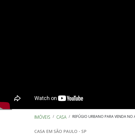
REFÚGIO URBANO PARA VENDA NO AL
IMÓVEIS
CASA
CASA EM SÃO PAULO - SP