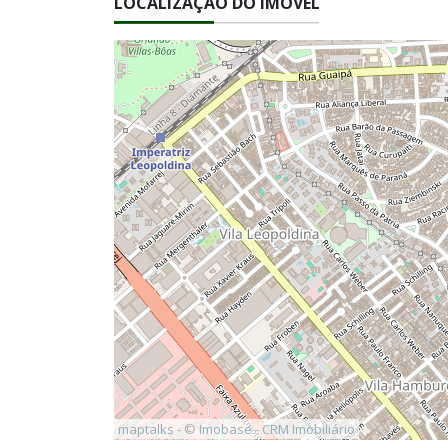
LOCALIZAÇÃO DO IMÓVEL
maptalks
- ©
Imobase - CRM Imobiliário