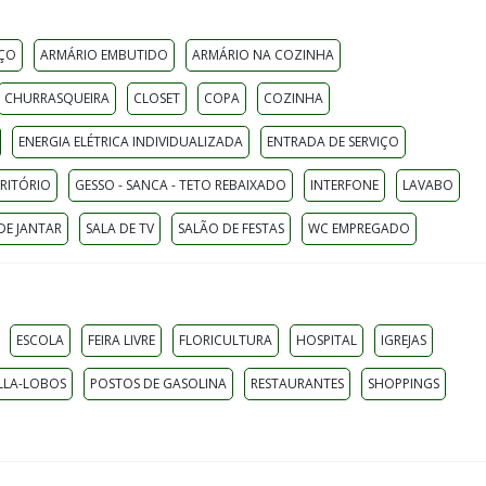
IÇO
ARMÁRIO EMBUTIDO
ARMÁRIO NA COZINHA
CHURRASQUEIRA
CLOSET
COPA
COZINHA
ENERGIA ELÉTRICA INDIVIDUALIZADA
ENTRADA DE SERVIÇO
CRITÓRIO
GESSO - SANCA - TETO REBAIXADO
INTERFONE
LAVABO
DE JANTAR
SALA DE TV
SALÃO DE FESTAS
WC EMPREGADO
ESCOLA
FEIRA LIVRE
FLORICULTURA
HOSPITAL
IGREJAS
LLA-LOBOS
POSTOS DE GASOLINA
RESTAURANTES
SHOPPINGS