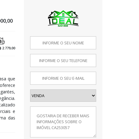
000,00
$ 2.779,00
casa que
 oferece
egantes,
egância.
alizado
ciais e
uma das