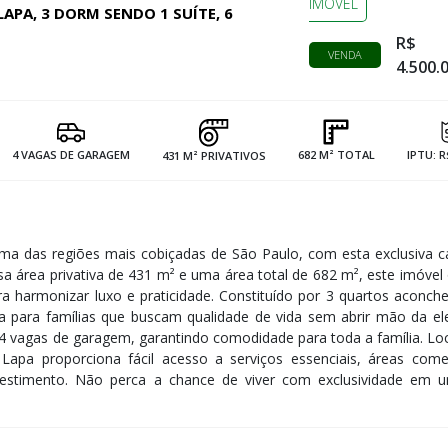
IMÓVEL
APA, 3 DORM SENDO 1 SUÍTE, 6
R$
VENDA
4.500.
4 VAGAS DE GARAGEM
682 M² TOTAL
IPTU: R
431 M² PRIVATIVOS
uma das regiões mais cobiçadas de São Paulo, com esta exclusiva 
a área privativa de 431 m² e uma área total de 682 m², este imóvel
 harmonizar luxo e praticidade. Constituído por 3 quartos aconch
eita para famílias que buscam qualidade de vida sem abrir mão da el
vagas de garagem, garantindo comodidade para toda a família. Loc
Lapa proporciona fácil acesso a serviços essenciais, áreas comer
nvestimento. Não perca a chance de viver com exclusividade em 