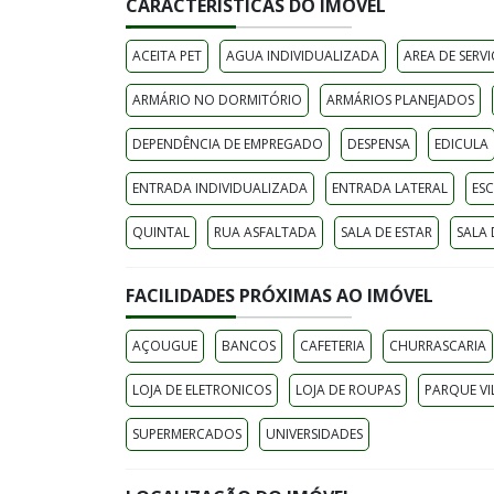
CARACTERÍSTICAS DO IMÓVEL
ACEITA PET
AGUA INDIVIDUALIZADA
AREA DE SERV
ARMÁRIO NO DORMITÓRIO
ARMÁRIOS PLANEJADOS
DEPENDÊNCIA DE EMPREGADO
DESPENSA
EDICULA
ENTRADA INDIVIDUALIZADA
ENTRADA LATERAL
ES
QUINTAL
RUA ASFALTADA
SALA DE ESTAR
SALA 
FACILIDADES PRÓXIMAS AO IMÓVEL
AÇOUGUE
BANCOS
CAFETERIA
CHURRASCARIA
LOJA DE ELETRONICOS
LOJA DE ROUPAS
PARQUE VI
SUPERMERCADOS
UNIVERSIDADES