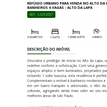
REFÚGIO URBANO PARA VENDA NO ALTO DA L
BANHEIROS 4 VAGAS - ALTO DA LAPA
REF:. CA253057
3 QUARTOS
1 DEMI-SUÍTE
6 BWCS
1 SUÍTE
DESCRIÇÃO DO IMÓVEL
Descubra o privilégio de morar no Alto da Lapa, 
redefine conforto e sofisticação. Com uma generos
espaços amplos e bem iluminados, projetados para
incluindo 1 suíte luxuosa, esta residência é perf
Complementam o imóvel 6 banheiros modernos e 4 
em um bairro tranquilo e arborizado, o Alto da 
culturais, agregando ainda mais valor ao seu i
melhores áreas de São Paulo.