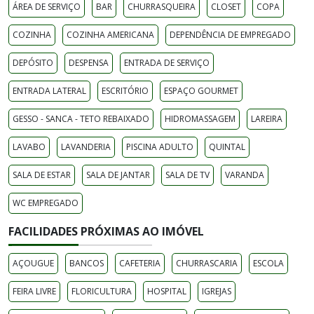
ÁREA DE SERVIÇO
BAR
CHURRASQUEIRA
CLOSET
COPA
COZINHA
COZINHA AMERICANA
DEPENDÊNCIA DE EMPREGADO
DEPÓSITO
DESPENSA
ENTRADA DE SERVIÇO
ENTRADA LATERAL
ESCRITÓRIO
ESPAÇO GOURMET
GESSO - SANCA - TETO REBAIXADO
HIDROMASSAGEM
LAREIRA
LAVABO
LAVANDERIA
PISCINA ADULTO
QUINTAL
SALA DE ESTAR
SALA DE JANTAR
SALA DE TV
VARANDA
WC EMPREGADO
FACILIDADES PRÓXIMAS AO IMÓVEL
AÇOUGUE
BANCOS
CAFETERIA
CHURRASCARIA
ESCOLA
FEIRA LIVRE
FLORICULTURA
HOSPITAL
IGREJAS