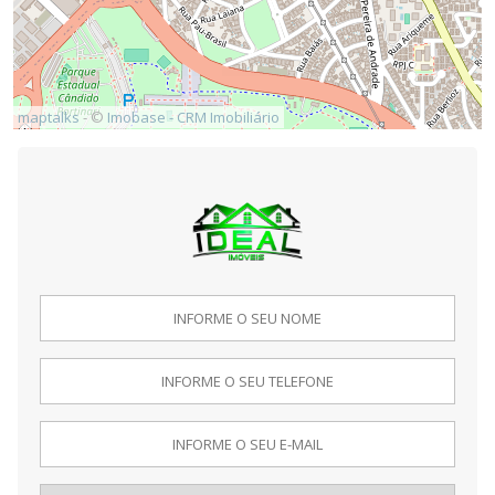
maptalks
- ©
Imobase - CRM Imobiliário