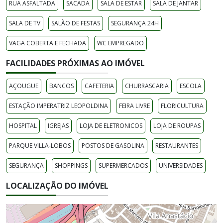
RUA ASFALTADA
SACADA
SALA DE ESTAR
SALA DE JANTAR
SALA DE TV
SALÃO DE FESTAS
SEGURANÇA 24H
VAGA COBERTA E FECHADA
WC EMPREGADO
FACILIDADES PRÓXIMAS AO IMÓVEL
AÇOUGUE
BANCOS
CAFETERIA
CHURRASCARIA
ESCOLA
ESTAÇÃO IMPERATRIZ LEOPOLDINA
FEIRA LIVRE
FLORICULTURA
HOSPITAL
IGREJAS
LOJA DE ELETRONICOS
LOJA DE ROUPAS
PARQUE VILLA-LOBOS
POSTOS DE GASOLINA
RESTAURANTES
SEGURANÇA
SHOPPINGS
SUPERMERCADOS
UNIVERSIDADES
LOCALIZAÇÃO DO IMÓVEL