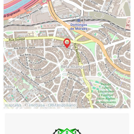
maptalks
- ©
Imobase - CRM Imobiliário