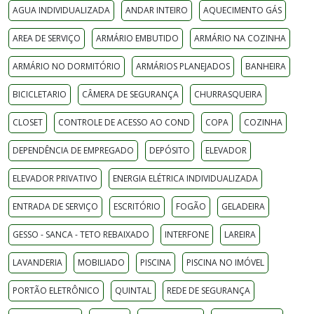
AGUA INDIVIDUALIZADA
ANDAR INTEIRO
AQUECIMENTO GÁS
AREA DE SERVIÇO
ARMÁRIO EMBUTIDO
ARMÁRIO NA COZINHA
ARMÁRIO NO DORMITÓRIO
ARMÁRIOS PLANEJADOS
BANHEIRA
BICICLETARIO
CÂMERA DE SEGURANÇA
CHURRASQUEIRA
CLOSET
CONTROLE DE ACESSO AO COND
COPA
COZINHA
DEPENDÊNCIA DE EMPREGADO
DEPÓSITO
ELEVADOR
ELEVADOR PRIVATIVO
ENERGIA ELÉTRICA INDIVIDUALIZADA
ENTRADA DE SERVIÇO
ESCRITÓRIO
FOGÃO
GELADEIRA
GESSO - SANCA - TETO REBAIXADO
INTERFONE
LAREIRA
LAVANDERIA
MOBILIADO
PISCINA
PISCINA NO IMÓVEL
PORTÃO ELETRÔNICO
QUINTAL
REDE DE SEGURANÇA