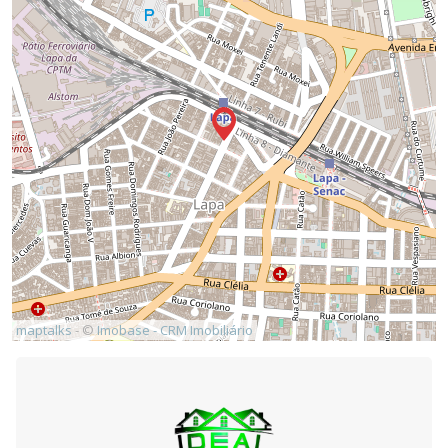
maptalks
- ©
Imobase - CRM Imobiliário