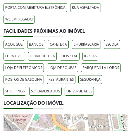
PORTA COM ABERTURA ELETRÔNICA
RUA ASFALTADA
WC EMPREGADO
FACILIDADES PRÓXIMAS AO IMÓVEL
AÇOUGUE
BANCOS
CAFETERIA
CHURRASCARIA
ESCOLA
FEIRA LIVRE
FLORICULTURA
HOSPITAL
IGREJAS
LOJA DE ELETRONICOS
LOJA DE ROUPAS
PARQUE VILLA-LOBOS
POSTOS DE GASOLINA
RESTAURANTES
SEGURANÇA
SHOPPINGS
SUPERMERCADOS
UNIVERSIDADES
LOCALIZAÇÃO DO IMÓVEL