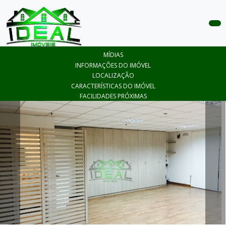
COMPRAR
MÍDIAS
ALUGAR
INFORMAÇÕES DO IMÓVEL
LOCALIZAÇÃO
LANÇAMENTOS
CARACTERÍSTICAS DO IMÓVEL
FACILIDADES PRÓXIMAS
ANUNCIE
SEU
IMÓVEL
CONTATO
ÁREA
DO
CLIENTE