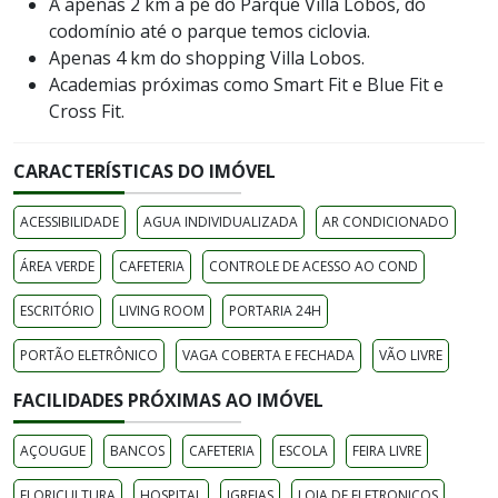
A apenas 2 km a pé do Parque Villa Lobos, do
codomínio até o parque temos ciclovia.
Apenas 4 km do shopping Villa Lobos.
Academias próximas como Smart Fit e Blue Fit e
Cross Fit.
CARACTERÍSTICAS DO IMÓVEL
ACESSIBILIDADE
AGUA INDIVIDUALIZADA
AR CONDICIONADO
ÁREA VERDE
CAFETERIA
CONTROLE DE ACESSO AO COND
ESCRITÓRIO
LIVING ROOM
PORTARIA 24H
PORTÃO ELETRÔNICO
VAGA COBERTA E FECHADA
VÃO LIVRE
FACILIDADES PRÓXIMAS AO IMÓVEL
AÇOUGUE
BANCOS
CAFETERIA
ESCOLA
FEIRA LIVRE
FLORICULTURA
HOSPITAL
IGREJAS
LOJA DE ELETRONICOS