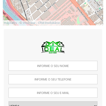
maptalks
- ©
Imobase - CRM Imobiliário