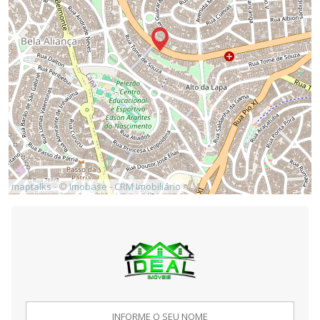
maptalks
- ©
Imobase - CRM Imobiliário