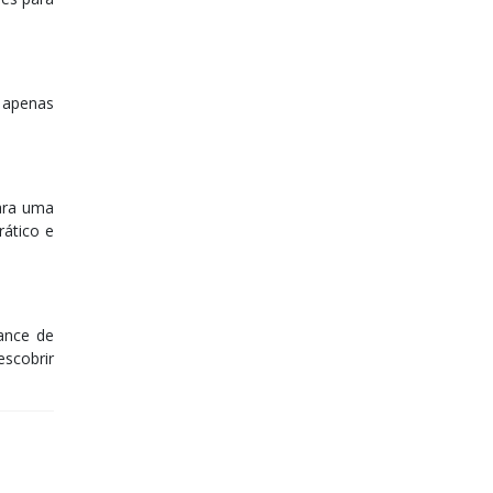
 apenas
para uma
rático e
ance de
escobrir