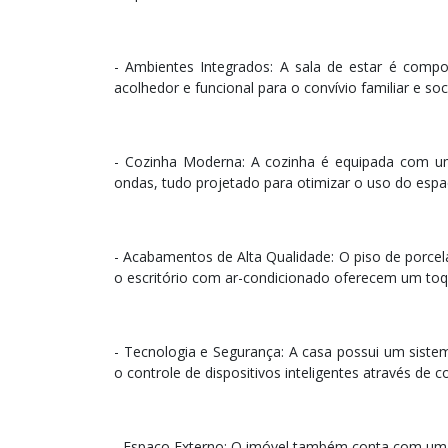
- Ambientes Integrados: A sala de estar é comp
acolhedor e funcional para o convívio familiar e soci
- Cozinha Moderna: A cozinha é equipada com uma
ondas, tudo projetado para otimizar o uso do espa
- Acabamentos de Alta Qualidade: O piso de porcel
o escritório com ar-condicionado oferecem um to
- Tecnologia e Segurança: A casa possui um sist
o controle de dispositivos inteligentes através de
- Espaço Externo: O imóvel também conta com um q