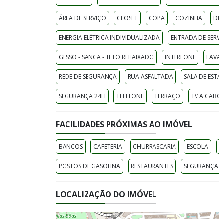
ÁREA DE SERVIÇO
CLOSET
COPA
COZINHA
D
ENERGIA ELÉTRICA INDIVIDUALIZADA
ENTRADA DE SER
GESSO - SANCA - TETO REBAIXADO
INTERFONE
LAV
REDE DE SEGURANÇA
RUA ASFALTADA
SALA DE EST
SEGURANÇA 24H
TELEFONE
TERRAÇO
TV A CAB
FACILIDADES PRÓXIMAS AO IMÓVEL
BANCOS
CAFETERIA
CHURRASCARIA
ESCOLA
POSTOS DE GASOLINA
RESTAURANTES
SEGURANÇA
LOCALIZAÇÃO DO IMÓVEL