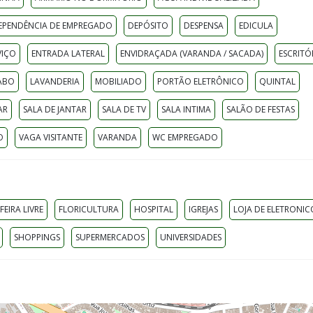
EPENDÊNCIA DE EMPREGADO
DEPÓSITO
DESPENSA
EDICULA
VIÇO
ENTRADA LATERAL
ENVIDRAÇADA (VARANDA / SACADA)
ESCRITÓ
ABO
LAVANDERIA
MOBILIADO
PORTÃO ELETRÔNICO
QUINTAL
AR
SALA DE JANTAR
SALA DE TV
SALA INTIMA
SALÃO DE FESTAS
O
VAGA VISITANTE
VARANDA
WC EMPREGADO
FEIRA LIVRE
FLORICULTURA
HOSPITAL
IGREJAS
LOJA DE ELETRONIC
SHOPPINGS
SUPERMERCADOS
UNIVERSIDADES