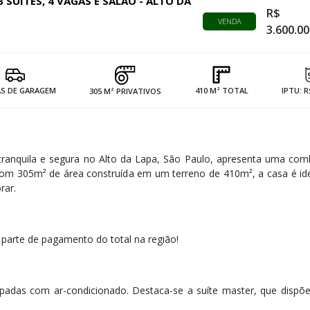
 SUÍTES, 4 VAGAS E SALÃO - ALTO DA
R$
VENDA
3.600.00
AS DE GARAGEM
410 M² TOTAL
IPTU: R
305 M² PRIVATIVOS
 tranquila e segura no Alto da Lapa, São Paulo, apresenta uma co
 Com 305m² de área construída em um terreno de 410m², a casa é id
rar.
 parte de pagamento do total na região!
uipadas com ar-condicionado. Destaca-se a suíte master, que disp