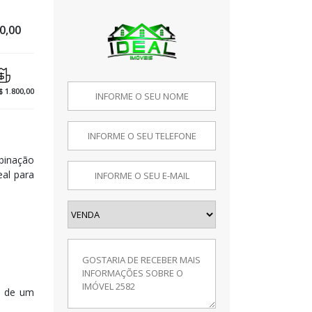
0,00
$ 1.800,00
mbinação
eal para
õe de um