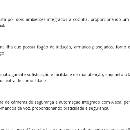
osta por dois ambientes integrados à cozinha, proporcionando um
al.
 ilha que possui fogão de indução, armários planejados, forno e
ço.
anato garante sofisticação e facilidade de manutenção, enquanto o 
que extra de comodidade.
ema de câmeras de segurança e automação integrado com Alexa, per
 comandos de voz, proporcionando praticidade e segurança.
uintal, um salão de festas e uma edícula, oferecendo diversas opç