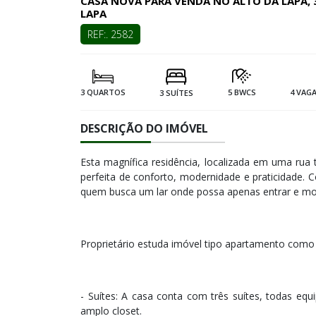
CASA NOVA PARA VENDA NO ALTO DA LAPA, 3
LAPA
REF:. 2582
3 QUARTOS
5 BWCS
4 VAG
3 SUÍTES
DESCRIÇÃO DO IMÓVEL
Esta magnífica residência, localizada em uma rua
perfeita de conforto, modernidade e praticidade.
quem busca um lar onde possa apenas entrar e mo
Proprietário estuda imóvel tipo apartamento como
- Suítes: A casa conta com três suítes, todas eq
amplo closet.