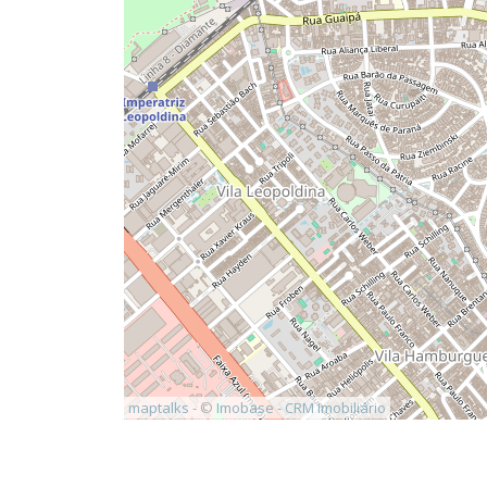
maptalks
- ©
Imobase - CRM Imobiliário