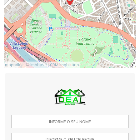
maptalks
- ©
Imobase - CRM Imobiliário