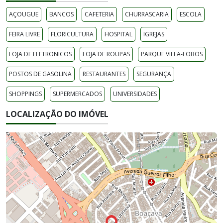
AÇOUGUE
BANCOS
CAFETERIA
CHURRASCARIA
ESCOLA
FEIRA LIVRE
FLORICULTURA
HOSPITAL
IGREJAS
LOJA DE ELETRONICOS
LOJA DE ROUPAS
PARQUE VILLA-LOBOS
POSTOS DE GASOLINA
RESTAURANTES
SEGURANÇA
SHOPPINGS
SUPERMERCADOS
UNIVERSIDADES
LOCALIZAÇÃO DO IMÓVEL