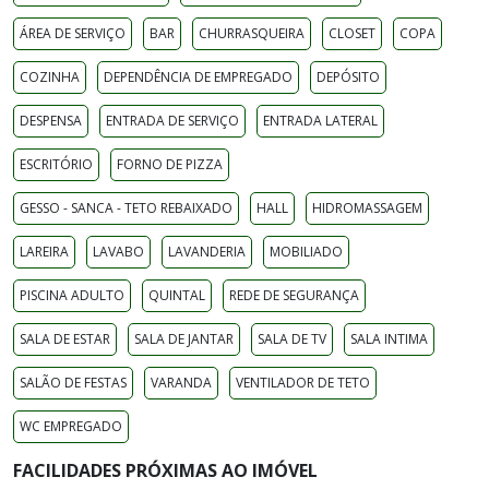
ÁREA DE SERVIÇO
BAR
CHURRASQUEIRA
CLOSET
COPA
COZINHA
DEPENDÊNCIA DE EMPREGADO
DEPÓSITO
DESPENSA
ENTRADA DE SERVIÇO
ENTRADA LATERAL
ESCRITÓRIO
FORNO DE PIZZA
GESSO - SANCA - TETO REBAIXADO
HALL
HIDROMASSAGEM
LAREIRA
LAVABO
LAVANDERIA
MOBILIADO
PISCINA ADULTO
QUINTAL
REDE DE SEGURANÇA
SALA DE ESTAR
SALA DE JANTAR
SALA DE TV
SALA INTIMA
SALÃO DE FESTAS
VARANDA
VENTILADOR DE TETO
WC EMPREGADO
FACILIDADES PRÓXIMAS AO IMÓVEL